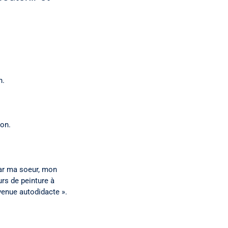
n.
on.
 par ma soeur, mon
urs de peinture à
evenue autodidacte ».