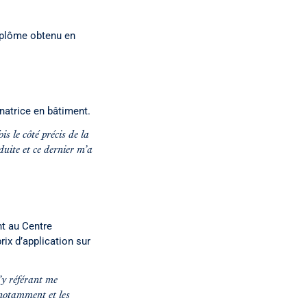
iplôme obtenu en
natrice en bâtiment.
is le côté précis de la
duite et ce dernier m’a
t au Centre
ix d’application sur
’y référant me
 notamment et les