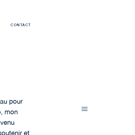
CONTACT
eau pour
go, mon
evenu
soutenir et