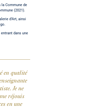
» à la Commune de
commune (2021).
erie d’Art, ainsi
igo.
» entrant dans une
é en qualité
d’enseignante
tiste. Je ne
 me réjouis
ces en une