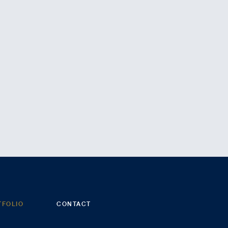
Español
Português
Italiano
TFOLIO
CONTACT
Deutsch