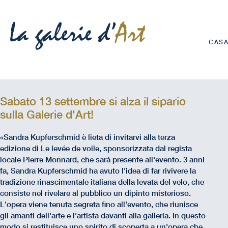
CAS
Sabato 13 settembre si alza il sipario
sulla Galerie d'Art!
«Sandra Kupferschmid è lieta di invitarvi alla terza
edizione di Le levée de voile, sponsorizzata dal regista
locale Pierre Monnard, che sarà presente all'evento. 3 anni
fa, Sandra Kupferschmid ha avuto l'idea di far rivivere la
tradizione rinascimentale italiana della levata del velo, che
consiste nel rivelare al pubblico un dipinto misterioso.
L'opera viene tenuta segreta fino all'evento, che riunisce
gli amanti dell'arte e l'artista davanti alla galleria. In questo
modo si restituisce uno spirito di scoperta a un'opera che